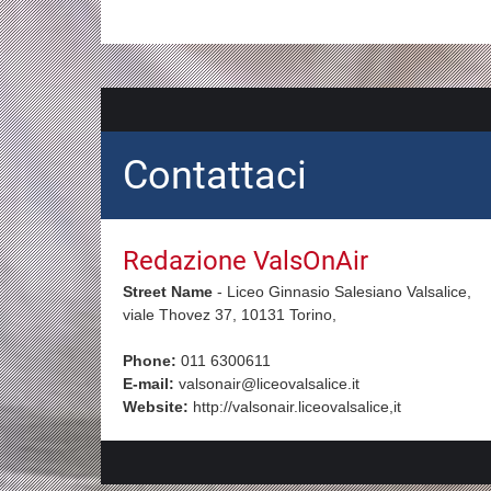
Contattaci
Redazione ValsOnAir
Street Name
-
Liceo Ginnasio Salesiano Valsalice,
viale Thovez 37, 10131
Torino,
Phone:
011 6300611
E-mail:
valsonair@liceovalsalice.it
Website:
http://valsonair.liceovalsalice,it