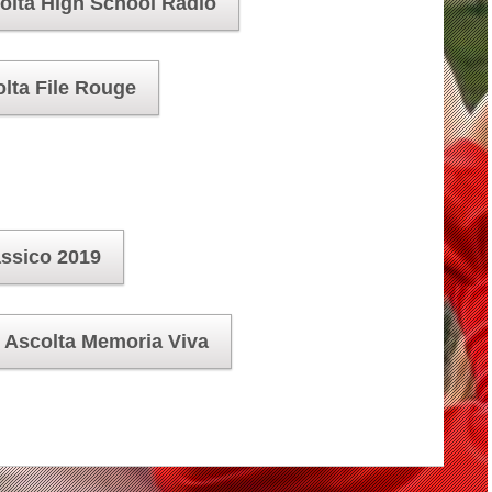
olta High School Radio
lta File Rouge
assico 2019
Ascolta Memoria Viva