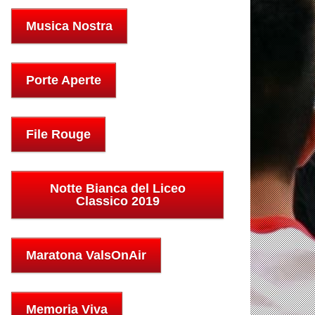
Musica Nostra
Porte Aperte
File Rouge
Notte Bianca del Liceo
Classico 2019
Maratona ValsOnAir
Memoria Viva