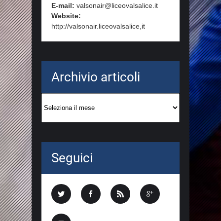
E-mail:
valsonair@liceovalsalice.it
Website:
http://valsonair.liceovalsalice,it
Archivio articoli
Archivio
articoli
Seguici