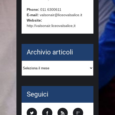
Phone:
011 6300611
E-mail:
valsonair@liceovalsalice.it
Website:
http://valsonair.liceovalsalice,it
Archivio articoli
Archivio
articoli
Seguici