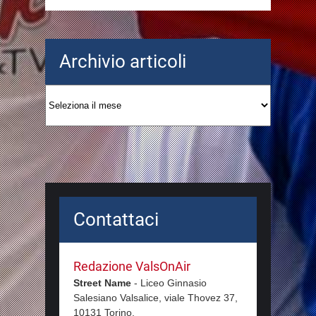
Archivio articoli
Archivio
articoli
Contattaci
Redazione ValsOnAir
Street Name
-
Liceo Ginnasio
Salesiano Valsalice, viale Thovez 37,
10131
Torino,