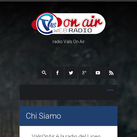
radio Vals On Air
Chi Siamo
ValsOnAir è la radio del Liceo