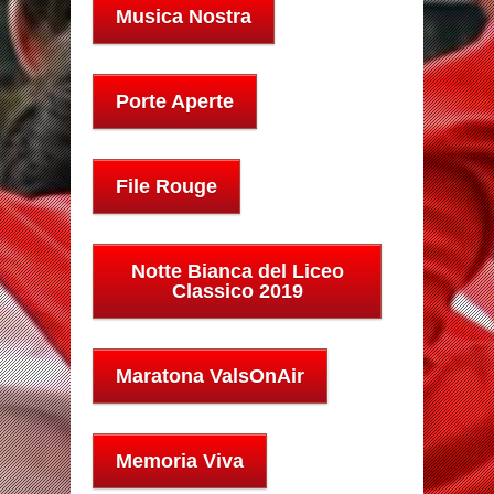
Musica Nostra
Porte Aperte
File Rouge
Notte Bianca del Liceo
Classico 2019
Maratona ValsOnAir
Memoria Viva