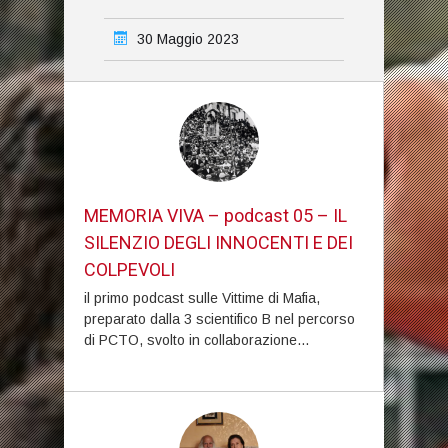
30 Maggio 2023
MEMORIA VIVA – podcast 05 – IL
SILENZIO DEGLI INNOCENTI E DEI
COLPEVOLI
il primo podcast sulle Vittime di Mafia,
preparato dalla 3 scientifico B nel percorso
di PCTO, svolto in collaborazione...