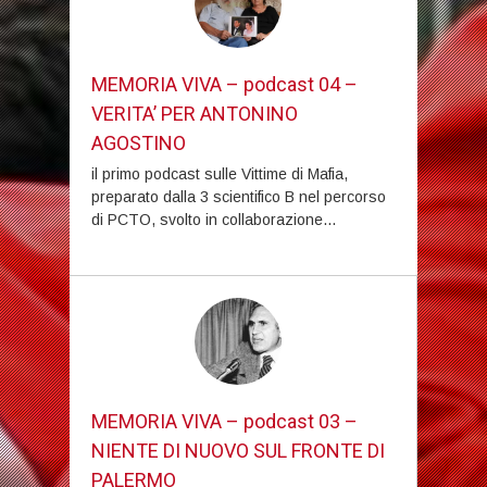
MEMORIA VIVA – podcast 04 –
VERITA’ PER ANTONINO
AGOSTINO
il primo podcast sulle Vittime di Mafia,
preparato dalla 3 scientifico B nel percorso
di PCTO, svolto in collaborazione...
MEMORIA VIVA – podcast 03 –
NIENTE DI NUOVO SUL FRONTE DI
PALERMO