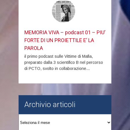
MEMORIA VIVA – podcast 01 – PIU’
FORTE DI UN PROIETTILE E’ LA
PAROLA
il primo podcast sulle Vittime di Mafia,
preparato dalla 3 scientifico B nel percorso
di PCTO, svolto in collaborazione...
Archivio articoli
Archivio
articoli