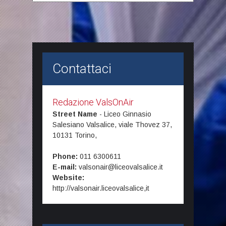
Contattaci
Redazione ValsOnAir
Street Name
-
Liceo Ginnasio
Salesiano Valsalice, viale Thovez 37,
10131
Torino,
Phone:
011 6300611
E-mail:
valsonair@liceovalsalice.it
Website:
http://valsonair.liceovalsalice,it