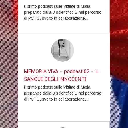
il primo podcast sulle Vittime di Mafia,
preparato dalla 3 scientifico B nel percorso
di PCTO, svolto in collaborazione...
MEMORIA VIVA – podcast 02 – IL
SANGUE DEGLI INNOCENTI
il primo podcast sulle Vittime di Mafia,
preparato dalla 3 scientifico B nel percorso
di PCTO, svolto in collaborazione...