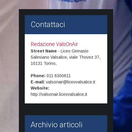
Contattaci
Redazione ValsOnAir
Street Name
-
Liceo Ginnasio
Salesiano Valsalice, viale Thovez 37,
10131
Torino,
Phone:
011 6300611
E-mail:
valsonair@liceovalsalice.it
Website:
http://valsonair.liceovalsalice,it
Archivio articoli