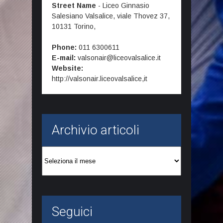
Street Name
-
Liceo Ginnasio
Salesiano Valsalice, viale Thovez 37,
10131
Torino,
Phone:
011 6300611
E-mail:
valsonair@liceovalsalice.it
Website:
http://valsonair.liceovalsalice,it
Archivio articoli
Archivio
articoli
Seguici